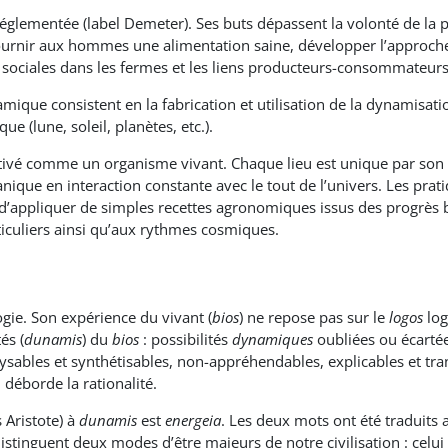
églementée (label Demeter). Ses buts dépassent la volonté de la pro
 fournir aux hommes une alimentation saine, développer l’approc
 sociales dans les fermes et les liens producteurs-consommateur
namique consistent en la fabrication et utilisation de la dynamisa
e (lune, soleil, planètes, etc.).
ltivé comme un organisme vivant. Chaque lieu est unique par son s
nique en interaction constante avec le tout de l’univers. Les pr
r d’appliquer de simples recettes agronomiques issus des progrès 
iculiers ainsi qu’aux rythmes cosmiques.
gie. Son expérience du vivant (
bios
) ne repose pas sur le
logos
log
és (
dunamis
) du
bios
: possibilités
dynamiques
oubliées ou écartée
ysables et synthétisables, non-appréhendables, explicables et tra
 déborde la rationalité.
 Aristote) à
dunamis
est
energeia
. Les deux mots ont été traduits a
 distinguent deux modes d’être majeurs de notre civilisation : celui