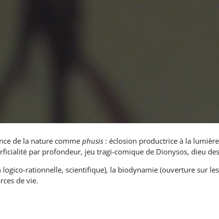
nce de la nature comme
phusis
: éclosion productrice à la lumière
ficialité par profondeur, jeu tragi-comique de Dionysos, dieu des 
 logico-rationnelle, scientifique), la biodynamie (ouverture sur le
ces de vie.