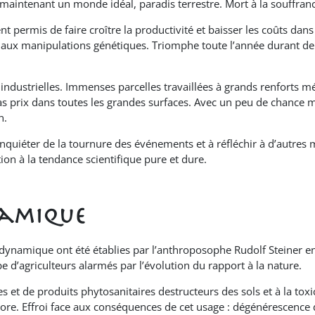
maintenant un monde idéal, paradis terrestre. Mort à la souffrance,
t permis de faire croître la productivité et baisser les coûts dans
 aux manipulations génétiques. Triomphe toute l’année durant de 
s industrielles. Immenses parcelles travaillées à grands renfor
 bas prix dans toutes les grandes surfaces. Avec un peu de chance
n.
quiéter de la tournure des événements et à réfléchir à d’autres
on à la tendance scientifique pure et dure.
namique
dynamique ont été établies par l’anthroposophe Rudolf Steiner e
 d’agriculteurs alarmés par l’évolution du rapport à la nature.
es et de produits phytosanitaires destructeurs des sols et à la toxi
 flore. Effroi face aux conséquences de cet usage : dégénérescenc