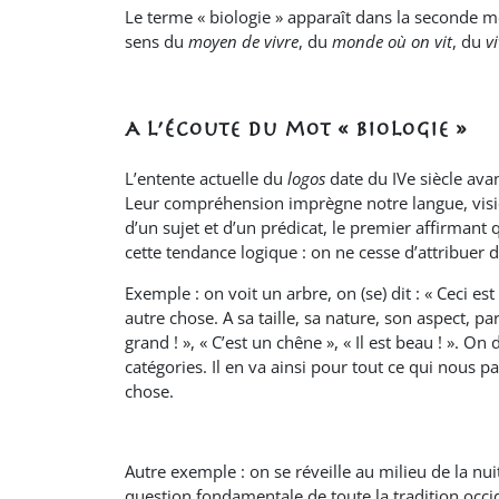
Le terme « biologie » apparaît dans la seconde moi
sens du
moyen de vivre
, du
monde où on vit
, du
v
A l’écoute du mot « biologie »
L’entente actuelle du
logos
date du IVe siècle avan
Leur compréhension imprègne notre langue, vis
d’un sujet et d’un prédicat, le premier affirmant
cette tendance logique : on ne cesse d’attribuer 
Exemple : on voit un arbre, on (se) dit : « Ceci est
autre chose. A sa taille, sa nature, son aspect, 
grand ! », « C’est un chêne », « Il est beau ! ». 
catégories. Il en va ainsi pour tout ce qui nous p
chose.
Autre exemple : on se réveille au milieu de la nui
question fondamentale de toute la tradition occ