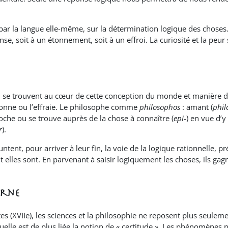
, par la langue elle-même, sur la détermination logique des choses
nse, soit à un étonnement, soit à un effroi. La curiosité et la peur 
e – se trouvent au cœur de cette conception du monde et manière d
tonne ou l’effraie. Le philosophe comme
philosophos
: amant (
phil
roche ou se trouve auprès de la chose à connaître (
epi-
) en vue d’y
r
).
tent, pour arriver à leur fin, la voie de la logique rationnelle, pr
 elles sont. En parvenant à saisir logiquement les choses, ils gagn
erne
 (XVIIe), les sciences et la philosophie ne reposent plus seulement
à laquelle est de plus liée la notion de « certitude ». Les phénom