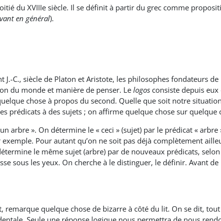
tié du XVIIIe siècle. Il se définit à partir du grec comme propositi
ivant en général
).
t J.-C., siècle de Platon et Aristote, les philosophes fondateurs de 
ion du monde et manière de penser. Le
logos
consiste depuis eux 
 quelque chose à propos du second. Quelle que soit notre situation
des prédicats à des sujets ; on affirme quelque chose sur quelque 
 un arbre ». On détermine le « ceci » (sujet) par le prédicat « arbre
par exemple. Pour autant qu’on ne soit pas déjà complètement aille
On détermine le même sujet (arbre) par de nouveaux prédicats, selon
asse sous les yeux. On cherche à le distinguer, le définir. Avant de
t, remarque quelque chose de bizarre à côté du lit. On se dit, tout 
identale. Seule une réponse logique nous permettra de nous rendo