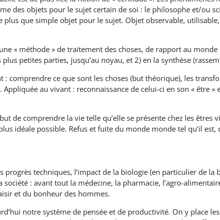
e des objets pour le sujet certain de soi : le philosophe et/ou sc
re plus que simple objet pour le sujet. Objet observable, utilisabl
e une « méthode » de traitement des choses, de rapport au monde :
s plus petites parties, jusqu’au noyau, et 2) en la synthèse (rass
t : comprendre ce que sont les choses (but théorique), les transf
e). Appliquée au vivant : reconnaissance de celui-ci en son « être »
but de comprendre la vie telle qu’elle se présente chez les êtres v
a plus idéale possible. Refus et fuite du monde monde tel qu’il est, 
es progrès techniques, l’impact de la biologie (en particulier de la
ociété : avant tout la médecine, la pharmacie, l’agro-alimentaire, 
 plaisir et du bonheur des hommes.
urd’hui notre système de pensée et de productivité. On y place le