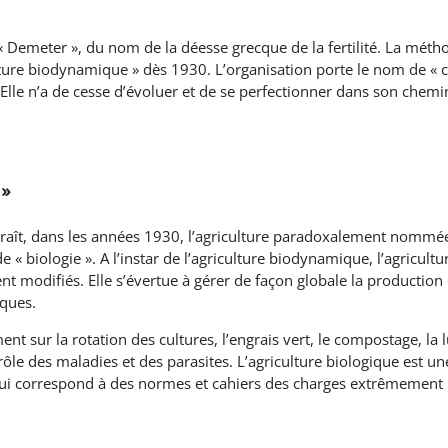
 Demeter », du nom de la déesse grecque de la fertilité. La métho
culture biodynamique » dès 1930. L’organisation porte le nom de « c
Elle n’a de cesse d’évoluer et de se perfectionner dans son chem
 »
raît, dans les années 1930, l’agriculture paradoxalement nommée
« biologie ». A l’instar de l’agriculture biodynamique, l’agricultur
modifiés. Elle s’évertue à gérer de façon globale la production en
iques.
t sur la rotation des cultures, l’engrais vert, le compostage, la lu
rôle des maladies et des parasites. L’agriculture biologique est u
e qui correspond à des normes et cahiers des charges extrêmement p