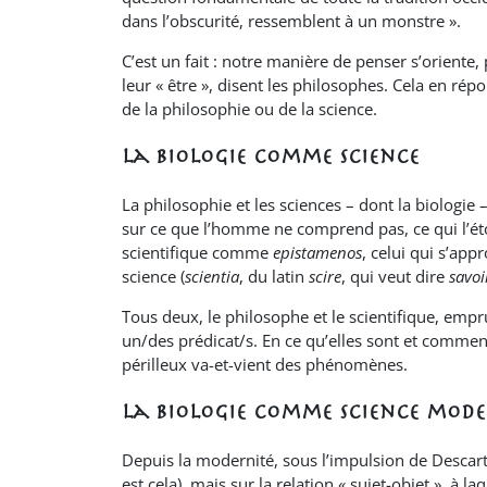
dans l’obscurité, ressemblent à un monstre ».
C’est un fait : notre manière de penser s’oriente
leur « être », disent les philosophes. Cela en répo
de la philosophie ou de la science.
La biologie comme science
La philosophie et les sciences – dont la biologi
sur ce que l’homme ne comprend pas, ce qui l’é
scientifique comme
epistamenos
, celui qui s’app
science (
scientia
, du latin
scire
, qui veut dire
savoi
Tous deux, le philosophe et le scientifique, emprun
un/des prédicat/s. En ce qu’elles sont et comment
périlleux va-et-vient des phénomènes.
La biologie comme science mod
Depuis la modernité, sous l’impulsion de Descartes
est cela), mais sur la relation « sujet-objet », 