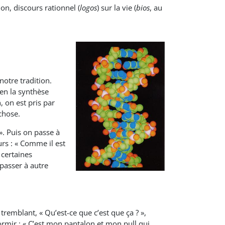
on, discours rationnel (
logos
) sur la vie (
bios
, au
notre tradition.
en la synthèse
, on est pris par
chose.
 ». Puis on passe à
urs : « Comme il est
 certaines
 passer à autre
tremblant, « Qu’est-ce que c’est que ça ? »,
rmir : « C’est mon pantalon et mon pull qui,