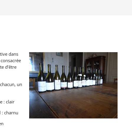
ative dans
e consacrée
te d’être
r chacun, un
: clair
 : charnu
en