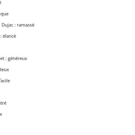
é
ique
 Dujac : ramassé
: élancé
et : généreux
uteux
acile
tré
x