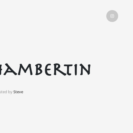
Chambertin
sted by
Steve