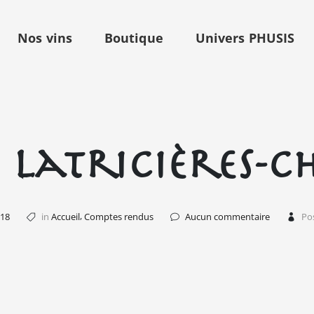
Nos vins
Boutique
Univers PHUSIS
 Latricières-
,
018
in
Accueil
Comptes rendus
Aucun commentaire
Po