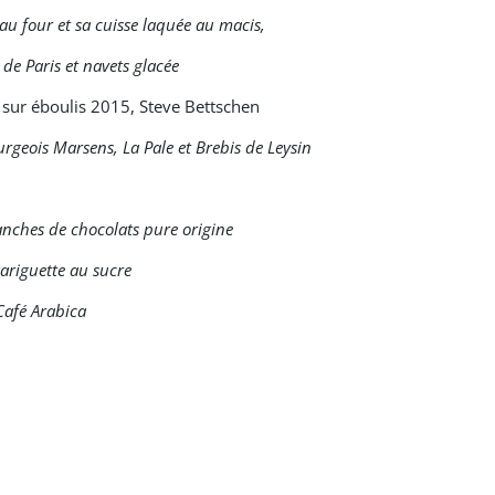
au four et sa cuisse laquée au macis,
e Paris et navets glacée
ur éboulis 2015, Steve Bettschen
rgeois Marsens, La Pale et Brebis de Leysin
anches de chocolats pure origine
gariguette au sucre
Café Arabica