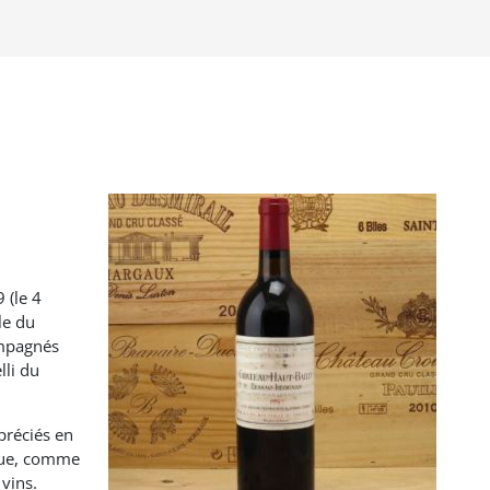
 (le 4
le du
ompagnés
lli du
préciés en
 que, comme
vins.