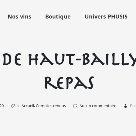
Nos vins
Boutique
Univers PHUSIS
de Haut-Baill
repas
,
20
in
Accueil
Comptes rendus
Aucun commentaire
Pos